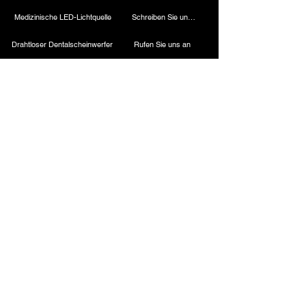
Medizinische LED-Lichtquelle
Schreiben Sie uns eine E-Mail
Drahtloser Dentalscheinwerfer
Rufen Sie uns an
Laparoskopische Kamera
Kautermaschine
Starres Endoskop
Laparoskopische Instrumente
Kontakt
ESC Medicams
ESC Medicams
157, Alter Lajpat Rai-Markt, Chandni Chowk,
Neu-Delhi – 110006, INDIEN
+91-9818100144
/
8882664945
+91-9818700144
/
8882441190
.
Verkauf: +91-7217838586