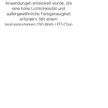
Anwendungen entwickelt wurde, die
eine hohe Lichtintensität und
außergewöhnliche Farbgenauigkeit
erfordern. Mit einem
leistungsstarken 150-Watt-LED-Chip
strahlt der S200 helles, weißes Licht
aus, das die Sicht bei chirurgischen
Eingriffen deutlich verbessert.
Wir stellen Ihnen die LED-Lichtquelle S200
vor – eine fortschrittliche
Beleuchtungslösung, die speziell für
chirurgische Anwendungen entwickelt
wurde, die eine hohe Lichtintensität und
außergewöhnliche Farbgenauigkeit
erfordern. Mit einem leistungsstarken 150-
Watt-LED-Chip strahlt der S200 helles,
weißes Licht aus, das die Sicht bei
chirurgischen Eingriffen deutlich
verbessert.