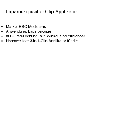
Laparoskopischer Clip-Applikator
Marke: ESC Medicams
Anwendung: Laparoskopie
360-Grad-Drehung, alle Winkel sind erreichbar.
Hochwertiger 3-in-1-Clip-Applikator für die
Laparoskopie
Größe: LT200, LT300, LT 400
Ergonomisch geformter Griff und rutschfeste
Oberfläche am Griff für festen und sicheren
Halt.
Die Applikatoren sind mit einem präzisen
Verankerungssystem ausgestattet, das dafür
sorgt, dass die Clips stabil bleiben, ohne dass
die Gefahr eines versehentlichen Verlusts der
Clips besteht.
Laparoskopische Haken
L-hook
Port Closure Needle
Maryland