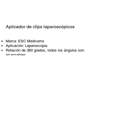
Aplicador de clips laparoscópicos
Marca: ESC Medicams
Aplicación: Laparoscopia
Rotación de 360 grados, todos los ángulos son
alcanzables.
Aplicador de clips 3 en 1 de alta calidad para
laparoscopia
Tamaño: LT200, LT300, LT 400
Mango de diseño ergonómico y superficie
antideslizante para un agarre firme y seguro.
Los aplicadores están equipados con un
sistema de anclaje de precisión que permite que
los clips permanezcan estables sin riesgo de
pérdida accidental de los clips.
Ganchos laparoscópicos