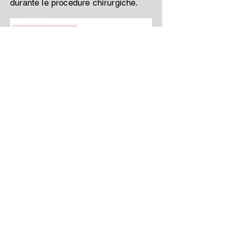
durante le procedure chirurgiche.
Rimani connesso
Enter your email address