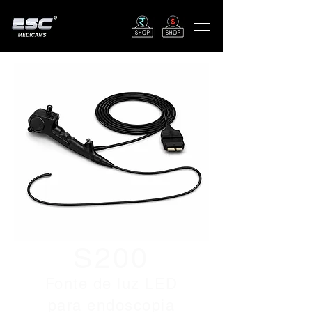
S200
Fonte de luz LED
para endoscopia