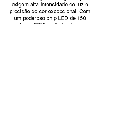
exigem alta intensidade de luz e
precisão de cor excepcional. Com
um poderoso chip LED de 150
watts, a S200 emite luz branca
brilhante que melhora
significativamente a visibilidade
durante procedimentos cirúrgicos.
Apresentando a Fonte de Luz LED S200
— uma solução de iluminação avançada
projetada especificamente para aplicações
cirúrgicas que exigem alta intensidade de
luz e precisão de cor excepcional. Com um
poderoso chip LED de 150 watts, a S200
emite luz branca brilhante que melhora
significativamente a visibilidade durante
procedimentos cirúrgicos.
Fique conectado