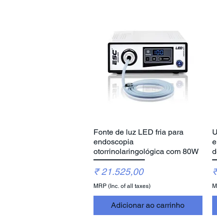
Fonte de luz LED fria para
U
Visualização rápida
endoscopia
e
otorrinolaringológica com 80W
d
Preço
P
₹ 21.525,00
₹
MRP (Inc. of all taxes)
MR
Adicionar ao carrinho