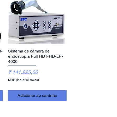
3-
Sistema de câmera de
Visualização rápida
endoscopia Full HD FHD-LP-
4000
Preço
₹ 141.225,00
MRP (Inc. of all taxes)
Adicionar ao carrinho