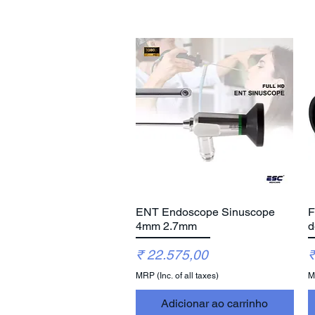
ENT Endoscope Sinuscope
F
Visualização rápida
4mm 2.7mm
d
Preço
P
₹ 22.575,00
₹
MRP (Inc. of all taxes)
MR
Adicionar ao carrinho