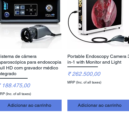
istema de câmera
Portable Endoscopy Camera 
Visualização rápida
Visualização rápida
aparoscópica para endoscopia
in-1 with Monitor and Light
ull HD com gravador médico
Preço
₹ 262.500,00
ntegrado
MRP (Inc. of all taxes)
reço
 188.475,00
P (Inc. of all taxes)
Adicionar ao carrinho
Adicionar ao carrinho