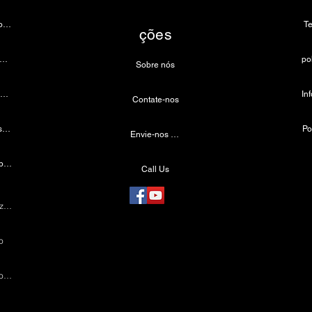
Câmera de endoscopia
T
ções
âmera de microscópio 4k
Sobre nós
Fonte de luz LED médica
Contate-nos
Farol odontológico sem fio
Po
Envie-nos um e-mail
Câmera Laparoscópica
Call Us
Máquina de cauterização
o
Instrumentos Laparoscópicos