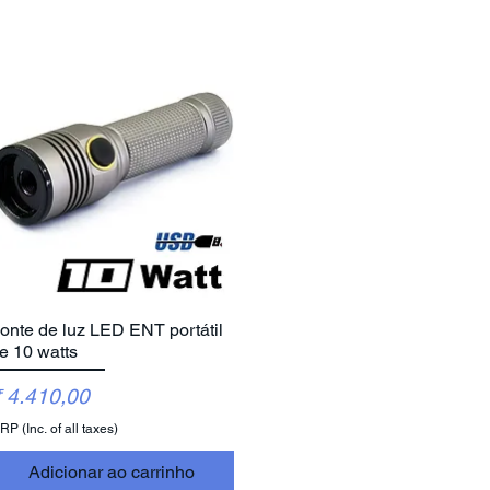
onte de luz LED ENT portátil
Visualização rápida
e 10 watts
reço
 4.410,00
P (Inc. of all taxes)
Adicionar ao carrinho