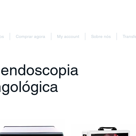
os
Comprar agora
My account
Sobre nós
Transf
 endoscopia
ngológica