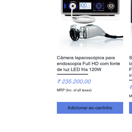
Câmera laparoscópica para
S
Visualização rápida
endoscopia Full HD com fonte
l
de luz LED fria 120W
F
i
Preço
₹ 235.200,00
P
₹
MRP (Inc. of all taxes)
MR
Adicionar ao carrinho