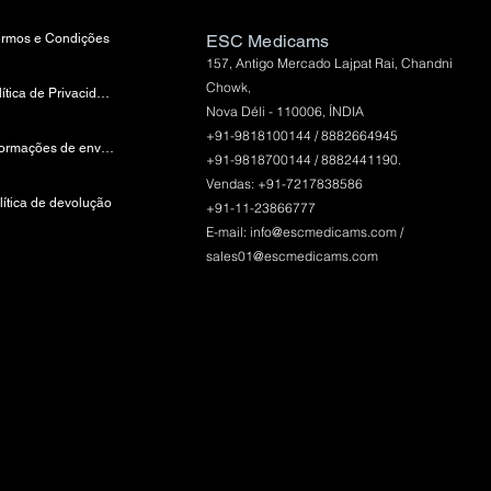
ermos e Condições
ESC Medicams
157, Antigo Mercado Lajpat Rai, Chandni
Chowk,
política de Privacidade
Nova Déli - 110006, ÍNDIA
+91-9818100144 / 8882664945
Informações de envio e pagamento
+91-9818700144 / 8882441190.
Vendas: +91-7217838586
lítica de devolução
+91-11-23866777
E-mail:
info@escmedicams.com
/
sales01@escmedicams.com