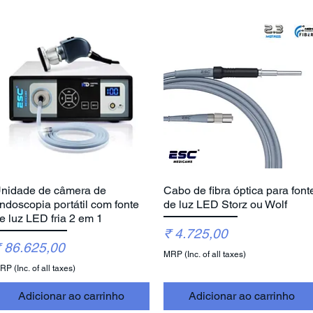
nidade de câmera de
Cabo de fibra óptica para font
Visualização rápida
Visualização rápida
ndoscopia portátil com fonte
de luz LED Storz ou Wolf
e luz LED fria 2 em 1
Preço
₹ 4.725,00
reço
 86.625,00
MRP (Inc. of all taxes)
P (Inc. of all taxes)
Adicionar ao carrinho
Adicionar ao carrinho