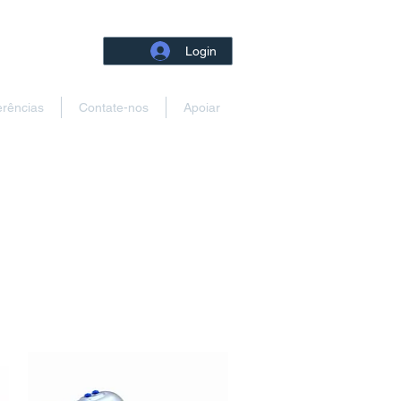
Login
erências
Contate-nos
Apoiar