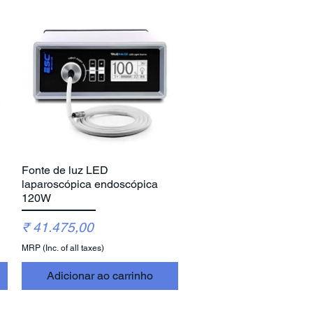
Fonte de luz LED
Visualização rápida
laparoscópica endoscópica
120W
Preço
₹ 41.475,00
MRP (Inc. of all taxes)
Adicionar ao carrinho