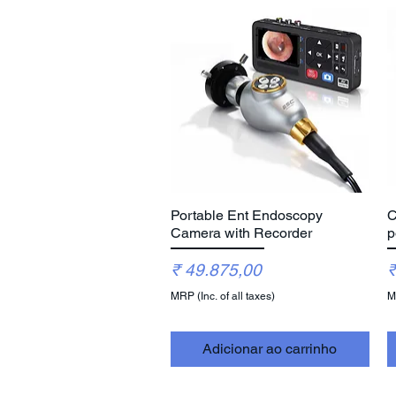
Portable Ent Endoscopy
C
Visualização rápida
Camera with Recorder
p
Preço
P
₹ 49.875,00
₹
MRP (Inc. of all taxes)
MR
Adicionar ao carrinho