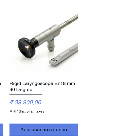
e
Rigid Laryngoscope Ent 8 mm
Visualização rápida
90 Degree
Preço
₹ 39.900,00
MRP (Inc. of all taxes)
Adicionar ao carrinho