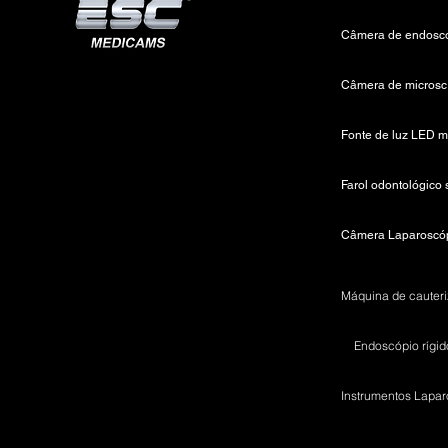
C
Endoscópio rígid