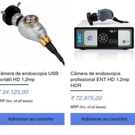
âmera de endoscopia USB
Câmera de endoscopia
Visualização rápida
Visualização rápida
ortátil HD 1,2mp
profissional ENT HD 1.2mp
HDR
reço
 34.125,00
Preço
₹ 72.975,00
P (Inc. of all taxes)
MRP (Inc. of all taxes)
Adicionar ao carrinho
Adicionar ao carrinho