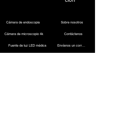
Cámara de endoscopia
Sobre nosotros
Cámara de microscopio 4k
Contáctenos
Fuente de luz LED médica
Envíanos un correo electrónico
Faro dental inalámbrico
Llámanos
Cámara laparoscópica
Máquina de cauterización
Endoscopio rígido
Instrumentos laparoscópicos
Contact