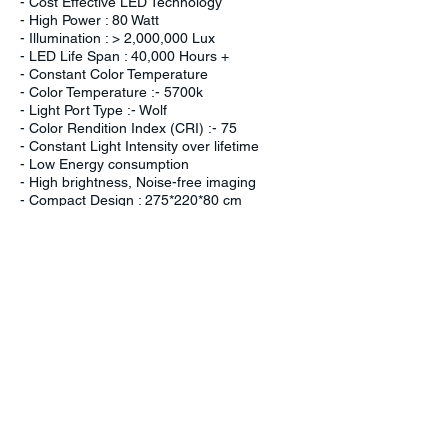
- Cost Effective LED Technology
- High Power : 80 Watt
- Illumination : > 2,000,000 Lux
- LED Life Span : 40,000 Hours +
- Constant Color Temperature
- Color Temperature :- 5700k
- Light Port Type :- Wolf
- Color Rendition Index (CRI) :- 75
- Constant Light Intensity over lifetime
- Low Energy consumption
- High brightness, Noise-free imaging
- Compact Design : 275*220*80 cm
- Fan for Efficient Heat Control
- Input Voltage : AC110~250V
Características, especificaciones y especificaciones del producto.
Los precios están sujetos a cambios sin previo aviso. Los productos,
características e imágenes que se muestran arriba tienen fines
representativos únicamente. Lo real puede variar.
Mantente conectado