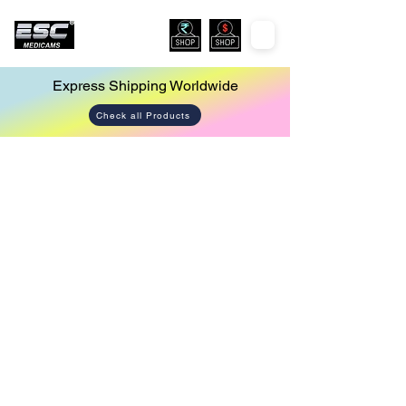
Express Shipping Worldwide
Check all Products
Store
/
Surgical Ent Headlight and Dental Loupes