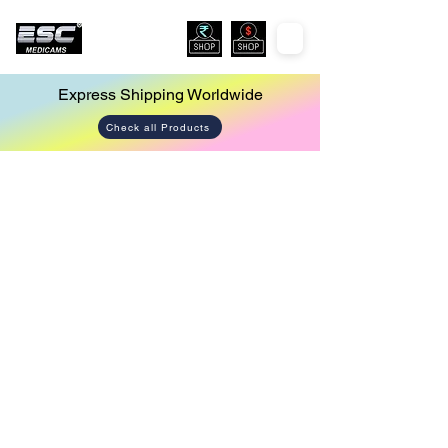
Express Shipping Worldwide
Check all Products
Store
/
Cautery Machine