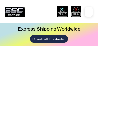
Express Shipping Worldwide
Check all Products
Store
/
Laparoscopy Tower