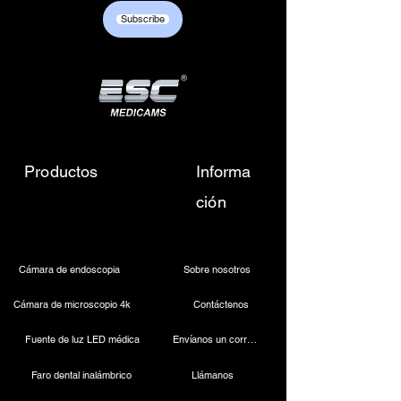
+917217838586 /
Subscribe
sales01@escmedicams.com
Productos
Informa
ción
Cámara de endoscopia
Sobre nosotros
Cámara de microscopio 4k
Contáctenos
Fuente de luz LED médica
Envíanos un correo electrónico
Faro dental inalámbrico
Llámanos