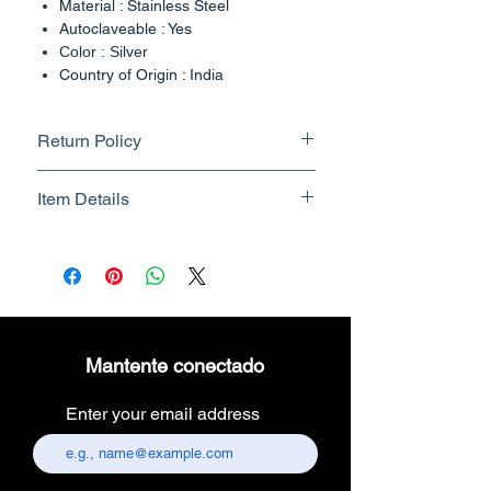
Material : Stainless Steel
Autoclaveable : Yes
Color : Silver
Country of Origin : India
Return Policy
Returnable upto 7 Days.
Item Details
Know More
Brand Name - ESC Medicams
Manufacturer/Packer -
Electronics Services Centre
Country of Origin - India
Unit Count - 1 Count
Mantente conectado
Packer Contact Information :
Electronics Services Centre,
Enter your email address
157, old lajpat rai market,
chandni chowk, delhi-110006.
Customer care contact details :