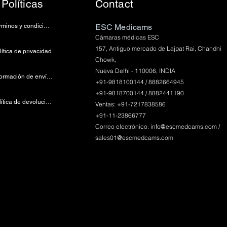
Políticas
Contact
Términos y condiciones
ESC Medicams
Cámaras médicas ESC
157, Antiguo mercado de Lajpat Rai, Chandni
lítica de privacidad
Chowk,
Nueva Delhi - 110006, INDIA
Información de envío y pago
+91-9818100144 / 8882664945
+91-9818700144 / 8882441190.
Política de devoluciones
Ventas: +91-7217838586
+91-11-23866777
Correo electrónico:
info@escmedcams.com
/
sales01@escmedcams.com