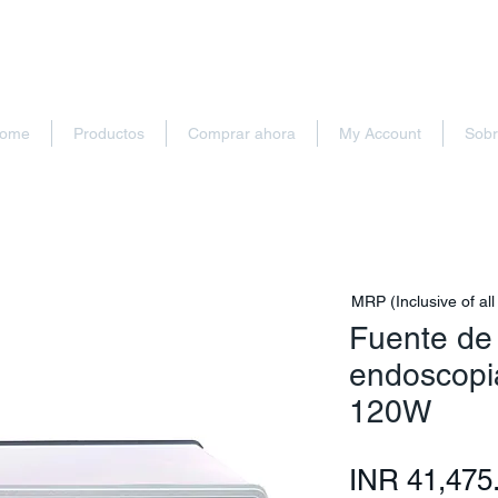
ome
Productos
Comprar ahora
My Account
Sobr
MRP (Inclusive of all
Fuente de 
endoscopi
120W
INR 41,475