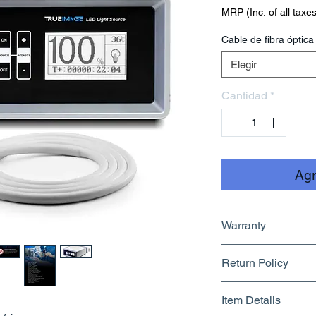
MRP (Inc. of all taxes
Cable de fibra óptica
Elegir
Cantidad
*
Agr
Warranty
1 Year
Return Policy
Returnable upto 1
Item Details
Know More