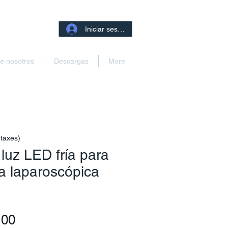
Iniciar sesión
e nosotros
Descargas
More
 taxes)
luz LED fría para
a laparoscópica
Precio
.00