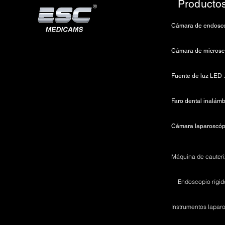
Producto
C
Fuent
Cámara laparoscóp
Endoscopio rígid