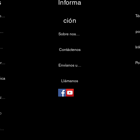
s
Informa
Cámara de endoscopia
ción
ámara de microscopio 4k
po
Sobre nosotros
e de luz LED médica
Contáctenos
Faro dental inalámbrico
Envíanos un correo electrónico
ica
Llámanos
Máquina de cauterización
o
Instrumentos laparoscópicos