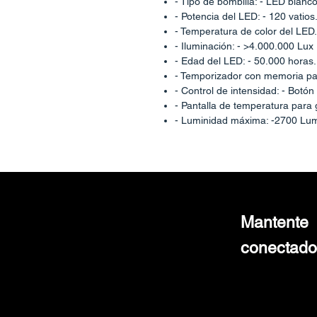
- Tipo de bombilla: - LED blanco
- Potencia del LED: - 120 vatios
- Temperatura de color del LED
- Iluminación: - >4.000.000 Lux
- Edad del LED: - 50.000 horas.
- Temporizador con memoria par
- Control de intensidad: - Botón 
- Pantalla de temperatura para g
- Luminidad máxima: -2700 Lum
- Ángulo LED: con lente oculta 
- Ruido: - <26 dB
- Voltaje de entrada libre 85V~
- Temperatura de trabajo: 5~60
- Salida de luz adecuada tanto 
- Doble ventilador para controlar
Mantente
- Carcasa de metal pesado para
- Compatibilidad con cables de
conectado
- Dimensiones (AnxAlxPr):- (3
- Peso: 5 kg aprox.