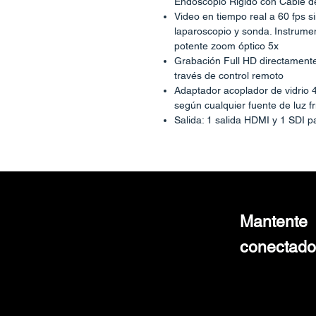
Endoscopio Rígido con Cable 
Video en tiempo real a 60 fps 
laparoscopio y sonda. Instrume
potente zoom óptico 5x
Grabación Full HD directament
través de control remoto
Adaptador acoplador de vidrio 4
según cualquier fuente de luz 
Salida: 1 salida HDMI y 1 SDI 
dispositivos de grabación (No in
ESC presenta laparoscopia y tecn
para endoscopia FHD-LP-4000R con
60 fps y grabadora y grabadora int
imágenes. Es una de las tecnologí
Mantente
de cualquier empresa. Está equip
le ayuda a ofrecer imágenes nítidas
conectado
difíciles.
CARACTERÍSTICAS