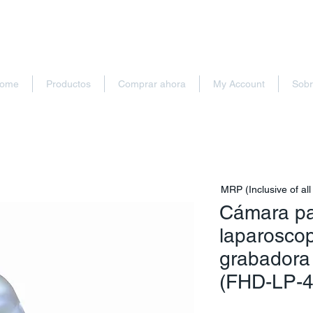
ome
Productos
Comprar ahora
My Account
Sobr
MRP (Inclusive of all
Cámara pa
laparoscop
grabadora
(FHD-LP-4