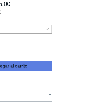
Precio
5.00
)
egar al carrito
0 Days.