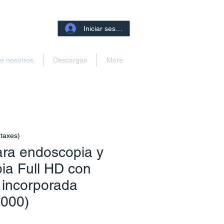
Iniciar sesión
e nosotros
Descargas
More
 taxes)
ra endoscopia y
ia Full HD con
 incorporada
000)