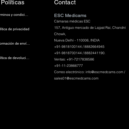
Políticas
Contact
Términos y condiciones
ESC Medicams
Cámaras médicas ESC
157, Antiguo mercado de Lajpat Rai, Chandni
lítica de privacidad
Chowk,
Nueva Delhi - 110006, INDIA
Información de envío y pago
+91-9818100144 / 8882664945
+91-9818700144 / 8882441190.
Política de devoluciones
Ventas: +91-7217838586
+91-11-23866777
Correo electrónico:
info@escmedcams.com
/
sales01@escmedcams.com