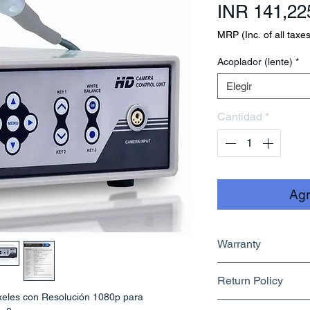
INR 141,22
MRP (Inc. of all taxes
Acoplador (lente)
*
Elegir
Cantidad
*
Agr
Warranty
1 Year
Return Policy
eles con Resolución 1080p para
Returnable upto 1