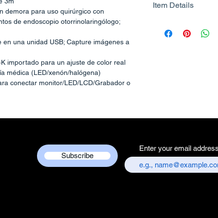
de 3m
Item Details
Know More
sin demora para uso quirúrgico con
ntos de endoscopio otorrinolaringólogo;
Brand Name - 
Manufacturer/Pa
e en una unidad USB; Capture imágenes a
Centre
Country of Origi
K importado para un ajuste de color real
Unit Count - 1 
fría médica (LED/xenón/halógena)
Packer Contact I
para conectar monitor/LED/LCD/Grabador o
cluido)
Services Centre,
chandni chowk,
ología Full HD de 2,4 megapíxeles. Cámara
Customer care co
 tecnología muy trasera para encontrar
+917217838586
egrada Full HD. Dispositivo de captura de
as más avanzadas en la industria por parte
Enter your email addres
ado con un potente procesador coreano que
Subscribe
 de alta definición incluso en condiciones