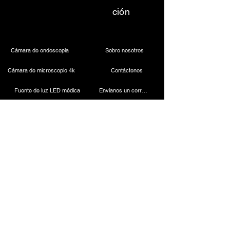
ción
Cámara de endoscopia
Sobre nosotros
Cámara de microscopio 4k
Contáctenos
Fuente de luz LED médica
Envíanos un correo electrónico
Faro dental inalámbrico
Llámanos
Cámara laparoscópica
Máquina de cauterización
Endoscopio rígido
Instrumentos laparoscópicos
Contact