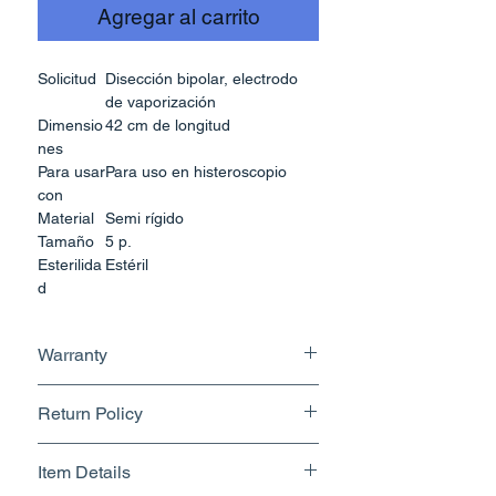
Agregar al carrito
Solicitud
Disección bipolar, electrodo
de vaporización
Dimensio
42 cm de longitud
nes
Para usar
Para uso en histeroscopio
con
Material
Semi rígido
Tamaño
5 p.
Esterilida
Estéril
d
Tipo de
Gancho en L / Aguja / Bola
punta
(Opcional)
Warranty
Modelo
Electrodo bipolar
No Warranty
Return Policy
Returnable upto 7 Days.
Item Details
Know More