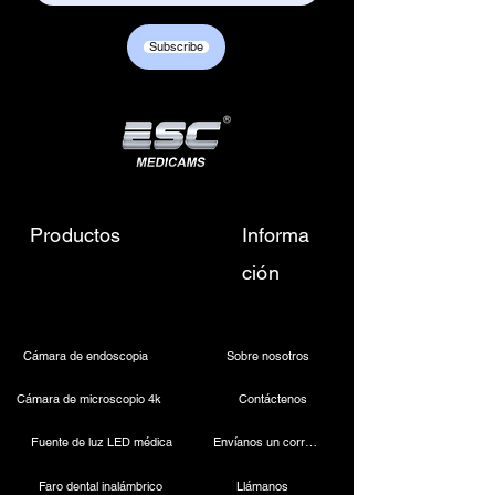
Customer care contact details :
+917217838586 /
Subscribe
sales01@escmedicams.com
Productos
Informa
ción
Cámara de endoscopia
Sobre nosotros
Cámara de microscopio 4k
Contáctenos
Fuente de luz LED médica
Envíanos un correo electrónico
Faro dental inalámbrico
Llámanos