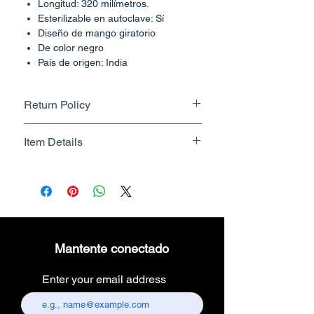
Longitud: 320 milímetros.
Esterilizable en autoclave: Sí
Diseño de mango giratorio
De color negro
País de origen: India
Return Policy
Returnable upto 7 Days.
Item Details
Know More
Brand Name - ESC Medicams
Manufacturer/Packer -
Electronics Services Centre
Country of Origin - India
Unit Count - 1 Count
Mantente conectado
Packer Contact Information :
Electronics Services Centre,
Enter your email address
157, old lajpat rai market,
chandni chowk, delhi-110006.