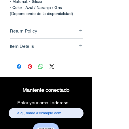
- Material: - Silicio
- Color : Azul / Naranja / Gris
(Dependiendo de la disponibilidad)
Return Policy
Returnable upto 7 Days.
Item Details
Know More
Brand Name - ESC Medicams
Manufacturer/Packer -
Electronics Services Centre
Country of Origin - India
Unit Count - 1 Count
Mantente conectado
Packer Contact Information :
Electronics Services Centre,
Enter your email address
157, old lajpat rai market,
chandni chowk, delhi-110006.
Customer care contact details :
+917217838586 /