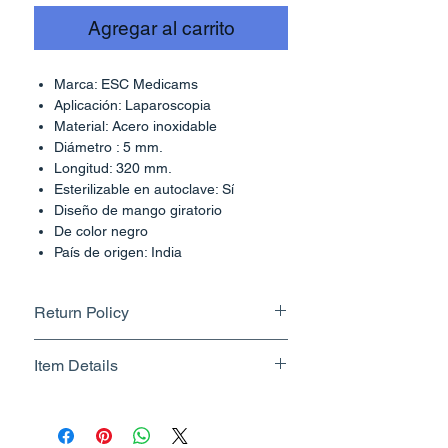
Agregar al carrito
Marca: ESC Medicams
Aplicación: Laparoscopia
Material: Acero inoxidable
Diámetro : 5 mm.
Longitud: 320 mm.
Esterilizable en autoclave: Sí
Diseño de mango giratorio
De color negro
País de origen: India
Return Policy
Returnable upto 7 Days.
Item Details
Know More
Brand Name - ESC Medicams
Manufacturer/Packer -