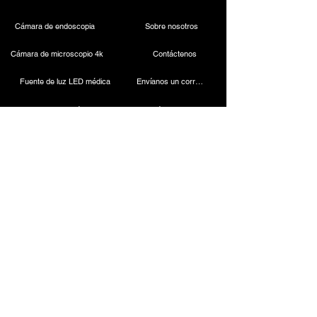
Cámara de endoscopia
Sobre nosotros
Cámara de microscopio 4k
Contáctenos
Fuente de luz LED médica
Envíanos un correo electrónico
Faro dental inalámbrico
Llámanos
Cámara laparoscópica
Máquina de cauterización
Endoscopio rígido
Instrumentos laparoscópicos
Contact
ESC Medicams
Cámaras médicas ESC