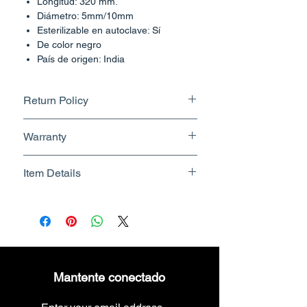
Longitud: 320 mm.
Diámetro: 5mm/10mm
Esterilizable en autoclave: Sí
De color negro
País de origen: India
Return Policy
Returnable upto 7 Days.
Warranty
Know More
No Warranty
Item Details
Brand Name - ESC Medicams
Manufacturer/Packer -
Electronics Services Centre
Country of Origin - India
Unit Count - 1 Count
Mantente conectado
Packer Contact Information :
Electronics Services Centre,