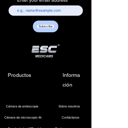
Enter your email address
157, old lajpat rai market,
chandni chowk, delhi-110006.
Customer care contact details :
+917217838586 /
Subscribe
sales01@escmedicams.com
Productos
Informa
ción
Cámara de endoscopia
Sobre nosotros
Cámara de microscopio 4k
Contáctenos