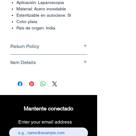
Aplicación: Laparoscopia
Material: Acero inoxidable
Esterilizable en autoclave: Sí
Color plata
País de origen: India
Return Policy
Returnable upto 7 Days.
Item Details
Know More
Brand Name - ESC Medicams
Manufacturer/Packer -
Electronics Services Centre
Country of Origin - India
Unit Count - 1 Count
Mantente conectado
Packer Contact Information :
Electronics Services Centre,
Enter your email address
157, old lajpat rai market,
chandni chowk, delhi-110006.