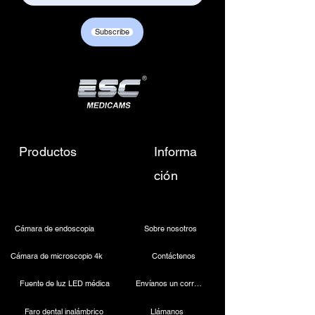
Customer care contact details :
+917217838586 /
Subscribe
sales01@escmedicams.com
Productos
Informa
ción
Cámara de endoscopia
Sobre nosotros
Cámara de microscopio 4k
Contáctenos
Fuente de luz LED médica
Envíanos un correo electrónico
Faro dental inalámbrico
Llámanos