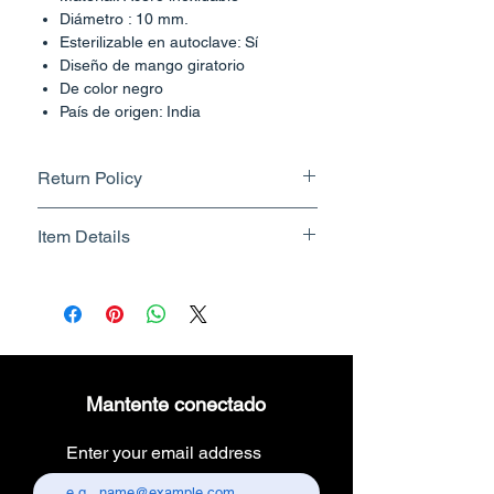
Diámetro : 10 mm.
Esterilizable en autoclave: Sí
Diseño de mango giratorio
De color negro
País de origen: India
Return Policy
Returnable upto 7 Days.
Item Details
Know More
Brand Name - ESC Medicams
Manufacturer/Packer -
Electronics Services Centre
Country of Origin - India
Unit Count - 1 Count
Mantente conectado
Packer Contact Information :
Electronics Services Centre,
Enter your email address
157, old lajpat rai market,
chandni chowk, delhi-110006.