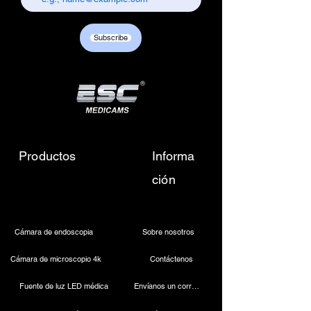
Customer care contact details :
+917217838586 /
Subscribe
sales01@escmedicams.com
Productos
Informa
ción
Cámara de endoscopia
Sobre nosotros
Cámara de microscopio 4k
Contáctenos
Fuente de luz LED médica
Envíanos un correo electrónico