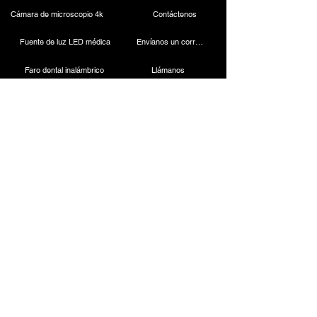
Cámara de microscopio 4k
Contáctenos
Fuente de luz LED médica
Envíanos un correo electrónico
Faro dental inalámbrico
Llámanos
Cámara laparoscópica
Máquina de cauterización
Endoscopio rígido
Instrumentos laparoscópicos
Contact
ESC Medicams
Cámaras médicas ESC
157, Antiguo mercado de Lajpat Rai, Chandni Chowk,
Nueva Delhi - 110006, INDIA
+91-9818100144
/
8882664945