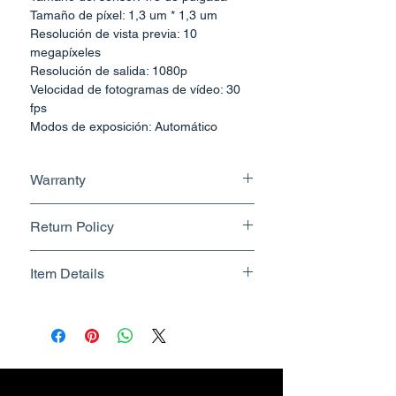
Tamaño de píxel: 1,3 um * 1,3 um
Resolución de vista previa: 10
megapíxeles
Resolución de salida: 1080p
Velocidad de fotogramas de vídeo: 30
fps
Modos de exposición: Automático
Balance de blancos: Automático
Interfaces: HDMI/VGA
Warranty
Puerto óptico: montura C estándar
Dimensiones: 50 mm x 50 mm x 63 mm
1 Year
Return Policy
Returnable upto 10 Days.
Item Details
Know More
Brand Name - ESC Medicams
Manufacturer/Packer -
Electronics Services Centre
Country of Origin - India
Unit Count - 1 Count