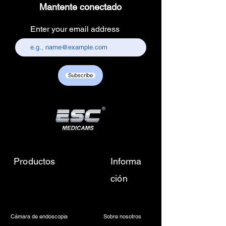
Mantente conectado
Packer Contact Information :
Electronics Services Centre,
Enter your email address
157, old lajpat rai market,
chandni chowk, delhi-110006.
Customer care contact details :
+917217838586 /
Subscribe
sales01@escmedicams.com
Productos
Informa
ción
Cámara de endoscopia
Sobre nosotros