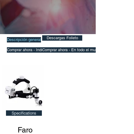
Descargas Folleto
Descripción general
Comprar ahora - India
Comprar ahora - En todo el mundo
Specifications
Faro