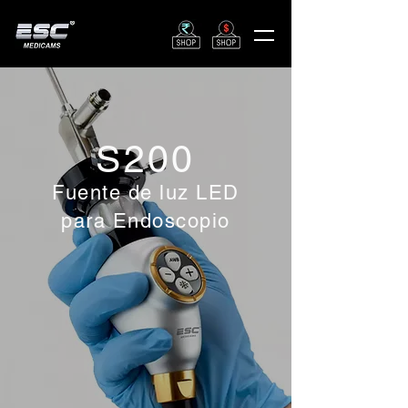
S200
Fuente de luz LED
para Endoscopio