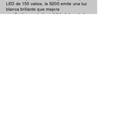
LED de 150 vatios, la S200 emite una luz
blanca brillante que mejora
significativamente la visibilidad durante los
procedimientos quirúrgicos.
Fuente de luz LED de
150 W