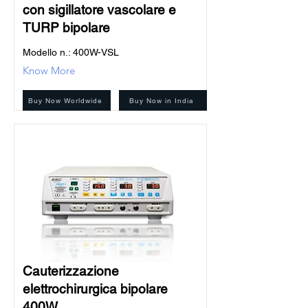
con sigillatore vascolare e
TURP bipolare
Modello n.: 400W-VSL
Know More
Buy Now Worldwide
Buy Now in India
Cauterizzazione
elettrochirurgica bipolare
400W