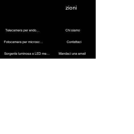
zioni
Telecamera per endoscopia
Chi siamo
Fotocamera per microscopio 4K
Contattaci
Sorgente luminosa a LED medica
Mandaci una email
Lampada dentale wireless
Chiamaci
Telecamera laparoscopica
Macchina per cauterizzazione
Endoscopio rigido
Strumenti laparoscopici
Contatto