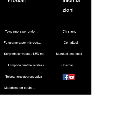
Prodotti
Informa
zioni
Telecamera per endoscopia
Chi siamo
Fotocamera per microscopio 4K
Contattaci
Sorgente luminosa a LED medica
Mandaci una email
Lampada dentale wireless
Chiamaci
Telecamera laparoscopica
Macchina per cauterizzazione
Endoscopio rigido
Strumenti laparoscopici