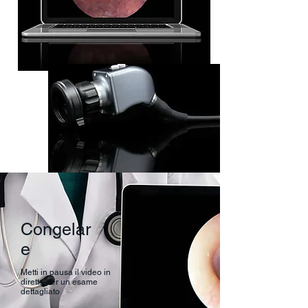
Congelar
e
Metti in pausa il video in
diretta per un esame
dettagliato