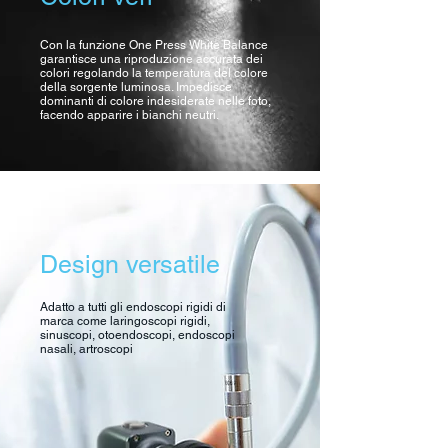
Con la funzione One Press White Balance
garantisce una riproduzione accurata dei
colori regolando la temperatura del colore
della sorgente luminosa. Impedisce
dominanti di colore indesiderate nelle foto,
facendo apparire i bianchi neutri.
Design versatile
Adatto a tutti gli endoscopi rigidi di
marca come laringoscopi rigidi,
sinuscopi, otoendoscopi, endoscopi
nasali, artroscopi