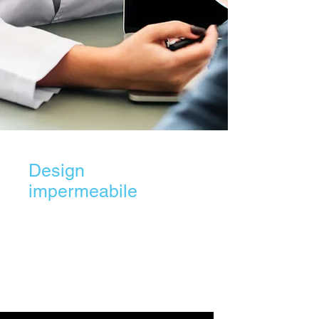
Design
impermeabile
Attrezzato per resistere alle infiltrazioni di
acqua e polvere, garantendo durata e
affidabilità durante le procedure. Le
funzionalità di impermeabilità e resistenza
alla polvere aumentano la longevità della
fotocamera e mantengono prestazioni
ottimali in ambienti sterili o imprevedibili,
contribuendo alla precisione e alla
sicurezza.