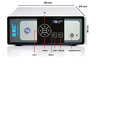
Caratteristiche, specifiche e amp; i prezzi sono soggetti a modifiche
senza preavviso. I prodotti, le caratteristiche e le immagini
mostrate sopra sono solo a scopo rappresentativo. Il valore
effettivo può variare.
Rimani connesso
Enter your email address