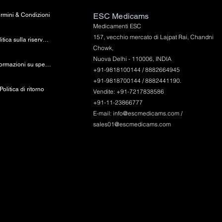
rmini & Condizioni
ESC Medicams
Medicamenti ESC
157, vecchio mercato di Lajpat Rai, Chandni
politica sulla riservatezza
Chowk,
Nuova Delhi - 110006, INDIA
Informazioni su spedizione e pagamento
+91-9818100144 / 8882664945
+91-9818700144 / 8882441190.
Politica di ritorno
Vendite: +91-7217838586
+91-11-23866777
E-mail:
info@escmedicams.com
/
sales01@escmedicams.com