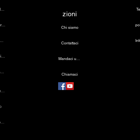
Telecamera per endoscopia
Te
zioni
Fotocamera per microscopio 4K
Chi siamo
rgente luminosa a LED medica
Contattaci
Lampada dentale wireless
Mandaci una email
Telecamera laparoscopica
Chiamaci
Macchina per cauterizzazione
o
Strumenti laparoscopici