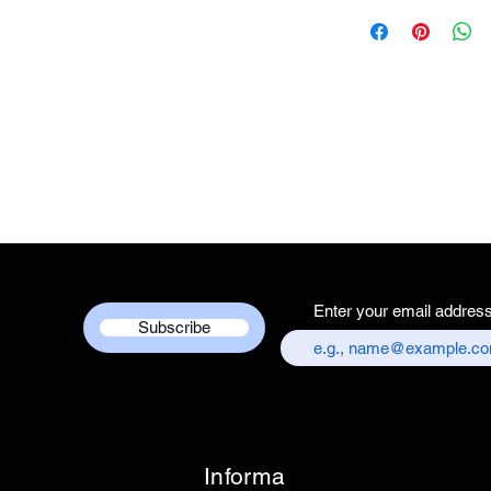
Brand Name - 
Manufacturer/Pa
Centre
Country of Origi
Unit Count - 1 
Packer Contact I
Services Centre,
chandni chowk,
Customer care co
+917217838586
Enter your email addres
Subscribe
Informa