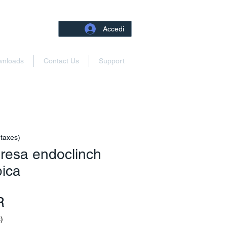
Accedi
wnloads
Contact Us
Support
 taxes)
resa endoclinch
pica
Prezzo
R
)