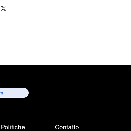
ESC Medicams
cker - Electronics Services
n - India
Count
nformation : Electronics
 157, old lajpat rai market,
 delhi-110006.
ntact details :
 / sales01@escmedicams.com
s
Politiche
Contatto