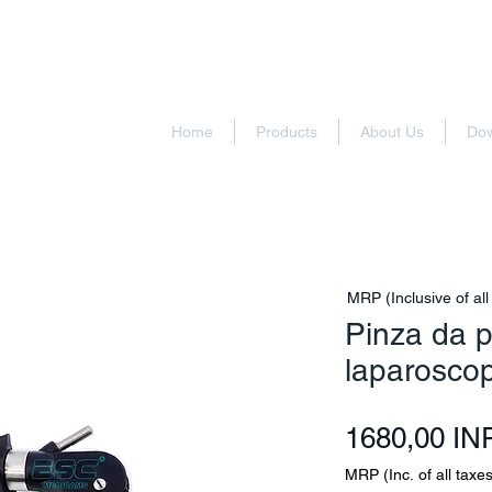
Home
Products
About Us
Do
MRP (Inclusive of all
Pinza da p
laparosco
1680,00 IN
MRP (Inc. of all taxes