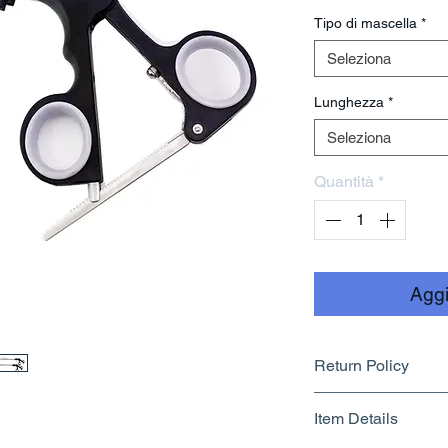
Tipo di mascella
*
Seleziona
Lunghezza
*
Seleziona
Quantità
*
Aggi
Return Policy
Returnable upto 7
Item Details
Know More