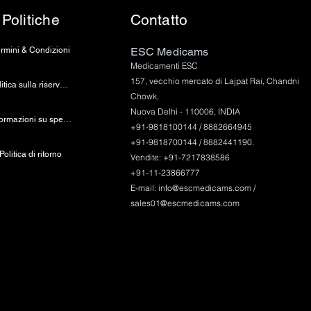
Politiche
Contatto
rmini & Condizioni
ESC Medicams
Medicamenti ESC
157, vecchio mercato di Lajpat Rai, Chandni
politica sulla riservatezza
Chowk,
Nuova Delhi - 110006, INDIA
Informazioni su spedizione e pagamento
+91-9818100144 / 8882664945
+91-9818700144 / 8882441190.
Politica di ritorno
Vendite: +91-7217838586
+91-11-23866777
E-mail:
info@escmedicams.com
/
sales01@escmedicams.com