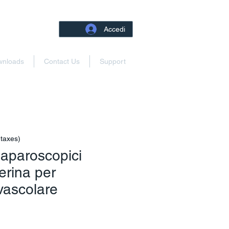
Accedi
wnloads
Contact Us
Support
 taxes)
laparoscopici
erina per
 vascolare