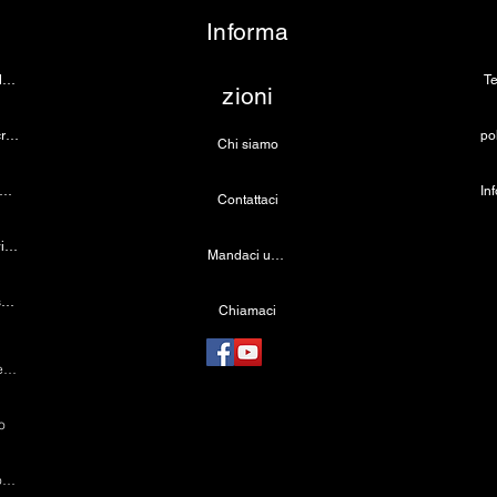
Informa
Telecamera per endoscopia
Te
zioni
Fotocamera per microscopio 4K
Chi siamo
rgente luminosa a LED medica
Contattaci
Lampada dentale wireless
Mandaci una email
Telecamera laparoscopica
Chiamaci
Macchina per cauterizzazione
o
Strumenti laparoscopici