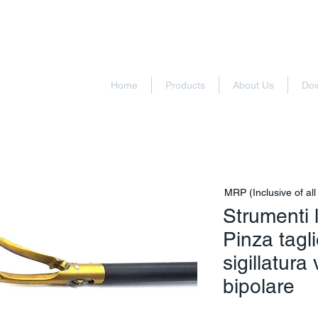
Home
Products
About Us
Do
MRP (Inclusive of all
Strumenti 
Pinza tagli
sigillatura
bipolare