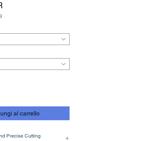
Prezzo
R
)
ungi al carrello
nd Precise Cutting