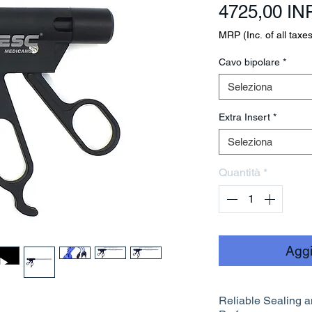
4725,00 IN
MRP (Inc. of all taxes
Cavo bipolare
*
Seleziona
Extra Insert
*
Seleziona
Quantità
*
Aggi
Reliable Sealing a