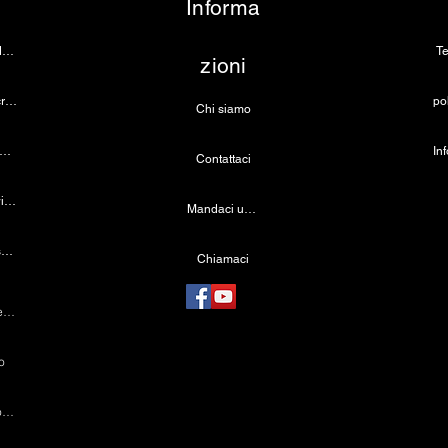
Informa
Telecamera per endoscopia
Te
zioni
Fotocamera per microscopio 4K
Chi siamo
rgente luminosa a LED medica
Contattaci
Lampada dentale wireless
Mandaci una email
Telecamera laparoscopica
Chiamaci
Macchina per cauterizzazione
o
Strumenti laparoscopici