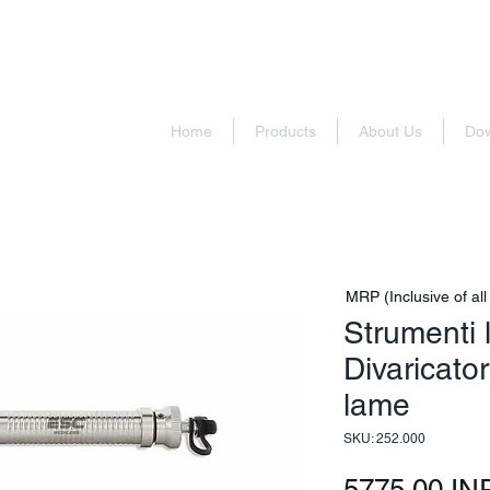
Home
Products
About Us
Do
MRP (Inclusive of all
Strumenti 
Divaricato
lame
SKU: 252.000