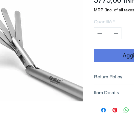
5775,00 IN
MRP (Inc. of all taxes
Quantità
*
Aggi
Return Policy
Returnable upto 7
Item Details
Know More
Brand Name - 
Manufacturer/Pa
Centre
Country of Origi
Unit Count - 1 