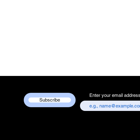
Packer Contact I
Services Centre,
chandni chowk,
Customer care co
+917217838586
Enter your email addres
Subscribe