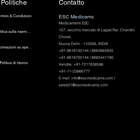
Politiche
Contatto
rmini & Condizioni
ESC Medicams
Medicamenti ESC
157, vecchio mercato di Lajpat Rai, Chandni
politica sulla riservatezza
Chowk,
Nuova Delhi - 110006, INDIA
Informazioni su spedizione e pagamento
+91-9818100144 / 8882664945
+91-9818700144 / 8882441190.
Politica di ritorno
Vendite: +91-7217838586
+91-11-23866777
E-mail:
info@escmedicams.com
/
sales01@escmedicams.com