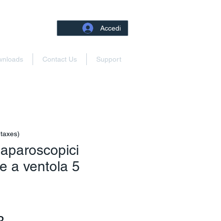
Accedi
wnloads
Contact Us
Support
 taxes)
laparoscopici
re a ventola 5
Prezzo