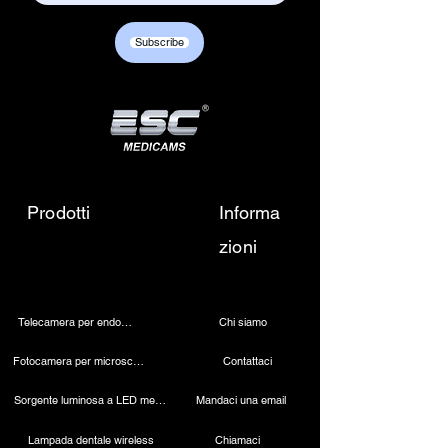
Customer care contact details :
+917217838586 /
Subscribe
sales01@escmedicams.com
Prodotti
Informa
zioni
Telecamera per endoscopia
Chi siamo
Fotocamera per microscopio 4K
Contattaci
Sorgente luminosa a LED medica
Mandaci una email
Lampada dentale wireless
Chiamaci