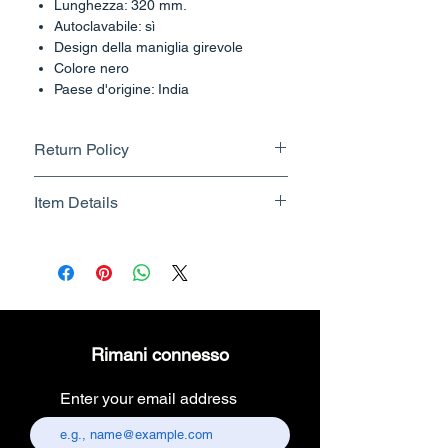
Lunghezza: 320 mm.
Autoclavabile: sì
Design della maniglia girevole
Colore nero
Paese d'origine: India
Return Policy
Returnable upto 10 Days.
Item Details
Know More
Brand Name - ESC Medicams
Manufacturer/Packer -
Electronics Services Centre
Country of Origin - India
Unit Count - 1 Count
Rimani connesso
Packer Contact Information :
Electronics Services Centre,
Enter your email address
157, old lajpat rai market,
chandni chowk, delhi-110006.