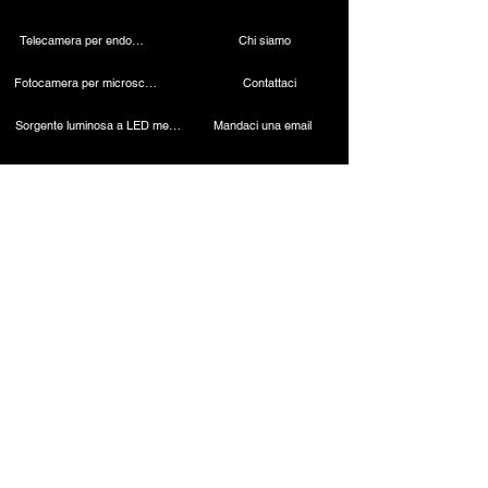
Telecamera per endoscopia
Chi siamo
Fotocamera per microscopio 4K
Contattaci
Sorgente luminosa a LED medica
Mandaci una email
Lampada dentale wireless
Chiamaci
Telecamera laparoscopica
Macchina per cauterizzazione
Endoscopio rigido
Strumenti laparoscopici
Contatto
ESC Medicams
Medicamenti ESC