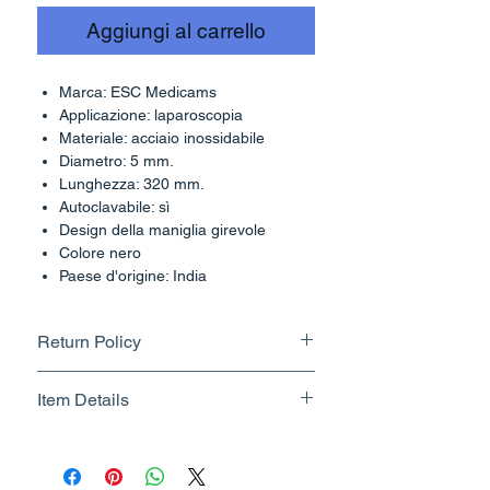
Aggiungi al carrello
Marca: ESC Medicams
Applicazione: laparoscopia
Materiale: acciaio inossidabile
Diametro: 5 mm.
Lunghezza: 320 mm.
Autoclavabile: sì
Design della maniglia girevole
Colore nero
Paese d'origine: India
Return Policy
Returnable upto 7 Days.
Item Details
Know More
Brand Name - ESC Medicams
Manufacturer/Packer -