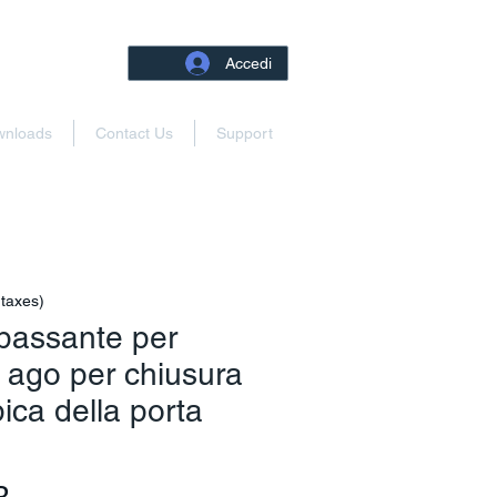
Accedi
wnloads
Contact Us
Support
 taxes)
passante per
 ago per chiusura
ica della porta
Prezzo