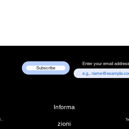
Packer Contact I
Services Centre,
chandni chowk,
Customer care co
+917217838586
Enter your email addres
Subscribe
Informa
Telecamera per endoscopia
Te
zioni