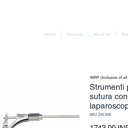
Home
Products
About Us
Do
MRP (Inclusive of all
Strumenti 
sutura con
laparoscop
SKU: 240.000