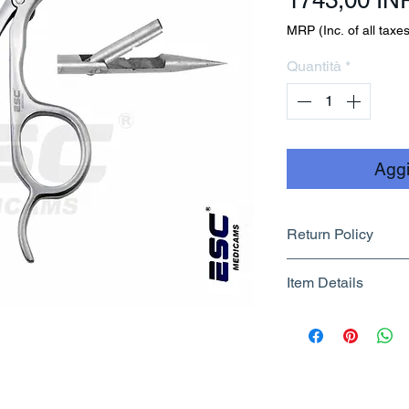
1743,00 IN
MRP (Inc. of all taxes
Quantità
*
Aggi
Return Policy
Returnable upto 7
Item Details
Know More
Brand Name - 
Manufacturer/Pa
Centre
Country of Origi
Unit Count - 1 