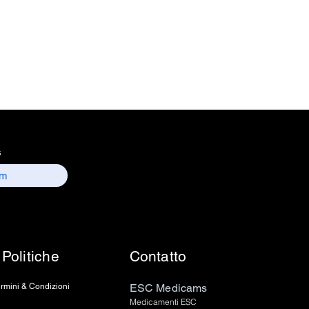
nformation : Electronics
 157, old lajpat rai market,
 delhi-110006.
ntact details :
 / sales01@escmedicams.com
s
Politiche
Contatto
rmini & Condizioni
ESC Medicams
Medicamenti ESC