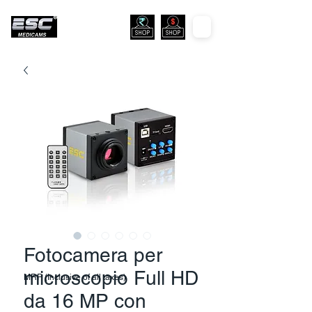
Fotocamera per
microscopio Full HD
MRP (Inclusive of all taxes)
da 16 MP con