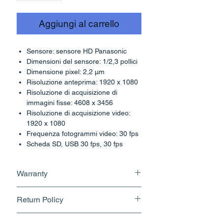
Aggiungi al carrello
Sensore: sensore HD Panasonic
Dimensioni del sensore: 1/2,3 pollici
Dimensione pixel: 2,2 µm
Risoluzione anteprima: 1920 x 1080
Risoluzione di acquisizione di
immagini fisse: 4608 x 3456
Risoluzione di acquisizione video:
1920 x 1080
Frequenza fotogrammi video: 30 fps
Scheda SD, USB 30 fps, 30 fps
Supporti di registrazione HDMI:
scheda SD (4G)
Warranty
Tempo di esposizione: 1/1000 - 10 s
Modalità di esposizione: automatica,
1 Year
Impostazioni manuali: Guadagno,
Return Policy
Gamma, Saturazione, Contrasto
Bilanciamento del bianco:
Returnable upto 10 Days.