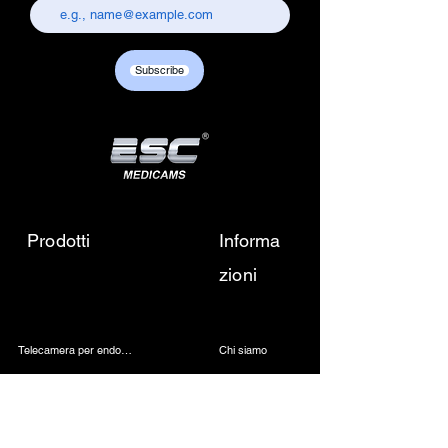
chandni chowk, delhi-110006.
Customer care contact details :
+917217838586 /
Subscribe
sales01@escmedicams.com
Prodotti
Informa
zioni
Telecamera per endoscopia
Chi siamo
Fotocamera per microscopio 4K
Contattaci
Sorgente luminosa a LED medica
Mandaci una email