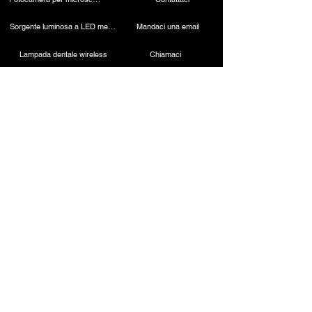
Sorgente luminosa a LED medica
Mandaci una email
Lampada dentale wireless
Chiamaci
Telecamera laparoscopica
Macchina per cauterizzazione
Endoscopio rigido
Strumenti laparoscopici
Contatto
ESC Medicams
Medicamenti ESC
157, vecchio mercato di Lajpat Rai, Chandni Chowk,
Nuova Delhi - 110006, INDIA
+91-9818100144
/
8882664945
+91-9818700144
/
8882441190
.