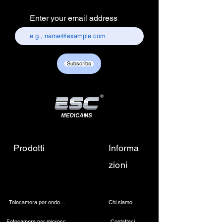
Electronics Services Centre,
Enter your email address
157, old lajpat rai market,
chandni chowk, delhi-110006.
Customer care contact details :
+917217838586 /
Subscribe
sales01@escmedicams.com
Prodotti
Informa
zioni
Telecamera per endoscopia
Chi siamo
Fotocamera per microscopio 4K
Contattaci