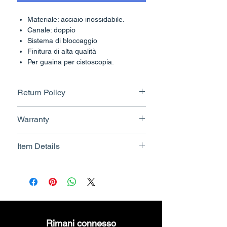
Materiale: acciaio inossidabile.
Canale: doppio
Sistema di bloccaggio
Finitura di alta qualità
Per guaina per cistoscopia.
Return Policy
Returnable upto 7 Days.
Warranty
Know More
No Warranty
Item Details
Brand Name - ESC Medicams
Manufacturer/Packer -
Electronics Services Centre
Country of Origin - India
Unit Count - 1 Count
Rimani connesso
Packer Contact Information :