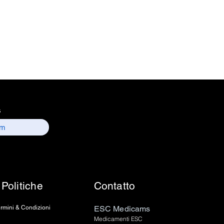
n - India
Count
nformation : Electronics
 157, old lajpat rai market,
 delhi-110006.
ntact details :
 / sales01@escmedicams.com
s
Politiche
Contatto
rmini & Condizioni
ESC Medicams
Medicamenti ESC