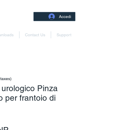
Accedi
wnloads
Contact Us
Support
 taxes)
urologico Pinza
o per frantoio di
Prezzo