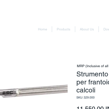
Home
Products
About Us
Do
MRP (Inclusive of all
Strumento 
per frantoi
calcoli
SKU: 329.000