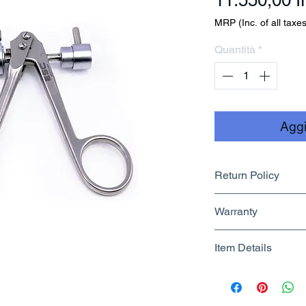
11.550,00 
MRP (Inc. of all taxes
Quantità
*
Aggi
Return Policy
Returnable upto 7
Warranty
Know More
No Warranty
Item Details
Brand Name - 
Manufacturer/Pa