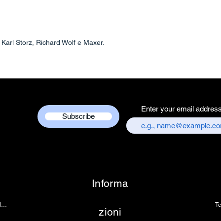
Centre
Country of Origi
Unit Count - 1 
Packer Contact I
 Karl Storz, Richard Wolf e Maxer.
Services Centre,
chandni chowk,
Customer care co
+917217838586
Enter your email addres
Subscribe
Informa
Telecamera per endoscopia
Te
zioni