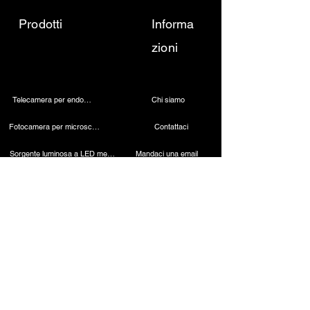
Prodotti
Informa
zioni
Telecamera per endoscopia
Chi siamo
Fotocamera per microscopio 4K
Contattaci
Sorgente luminosa a LED medica
Mandaci una email
Lampada dentale wireless
Chiamaci
Telecamera laparoscopica
Macchina per cauterizzazione
Endoscopio rigido
Strumenti laparoscopici