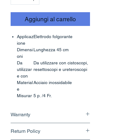
Aggiungi al carrello
Applicaz
Elettrodo folgorante
ione
Dimensi
Lunghezza 45 cm
oni
Da
Da utilizzare con cistoscopi,
utilizzar
resettoscopi e ureteroscopi
e con
Material
Acciaio inossidabile
e
Misurar
5 p. /4 Fr.
e
Sterilità
Sterile
Warranty
Tipo di
Punta a cupola
punta
No Warranty
Modello
Elettrodo a sfera per
Return Policy
coagulazione monopolare