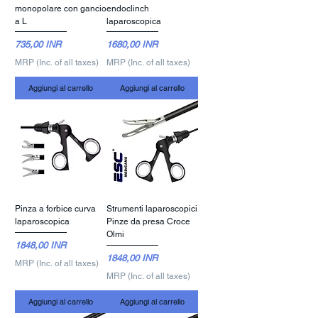
monopolare con gancio
endoclinch
a L
laparoscopica
Prezzo
Prezzo
735,00 INR
1680,00 INR
MRP (Inc. of all taxes)
MRP (Inc. of all taxes)
Aggiungi al carrello
Aggiungi al carrello
Pinza a forbice curva
Strumenti laparoscopici
laparoscopica
Pinze da presa Croce
Olmi
Prezzo
1848,00 INR
Prezzo
1848,00 INR
MRP (Inc. of all taxes)
MRP (Inc. of all taxes)
Aggiungi al carrello
Aggiungi al carrello