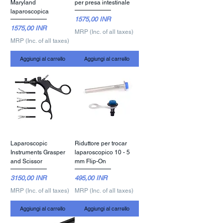
Maryland
per presa intestinale
laparoscopica
Prezzo
1575,00 INR
Prezzo
1575,00 INR
MRP (Inc. of all taxes)
MRP (Inc. of all taxes)
Aggiungi al carrello
Aggiungi al carrello
Laparoscopic
Riduttore per trocar
Instruments Grasper
laparoscopico 10 - 5
and Scissor
mm Flip-On
Prezzo
Prezzo
3150,00 INR
495,00 INR
MRP (Inc. of all taxes)
MRP (Inc. of all taxes)
Aggiungi al carrello
Aggiungi al carrello