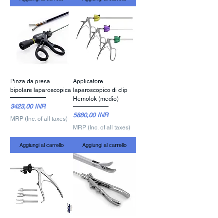
Pinza da presa
Applicatore
bipolare laparoscopica
laparoscopico di clip
Hemolok (medio)
Prezzo
3423,00 INR
Prezzo
5880,00 INR
MRP (Inc. of all taxes)
MRP (Inc. of all taxes)
Aggiungi al carrello
Aggiungi al carrello