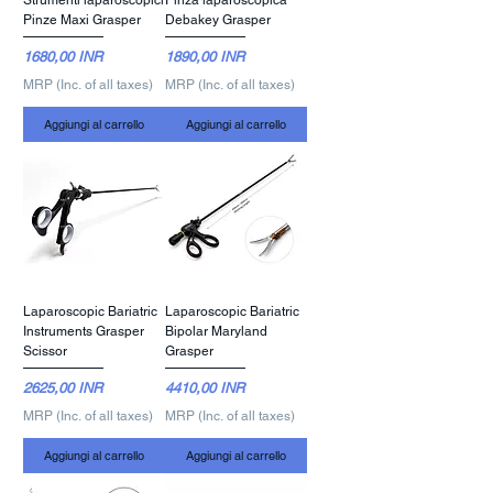
Strumenti laparoscopici
Pinza laparoscopica
Pinze Maxi Grasper
Debakey Grasper
Prezzo
Prezzo
1680,00 INR
1890,00 INR
MRP (Inc. of all taxes)
MRP (Inc. of all taxes)
Aggiungi al carrello
Aggiungi al carrello
Laparoscopic Bariatric
Laparoscopic Bariatric
Instruments Grasper
Bipolar Maryland
Scissor
Grasper
Prezzo
Prezzo
2625,00 INR
4410,00 INR
MRP (Inc. of all taxes)
MRP (Inc. of all taxes)
Aggiungi al carrello
Aggiungi al carrello