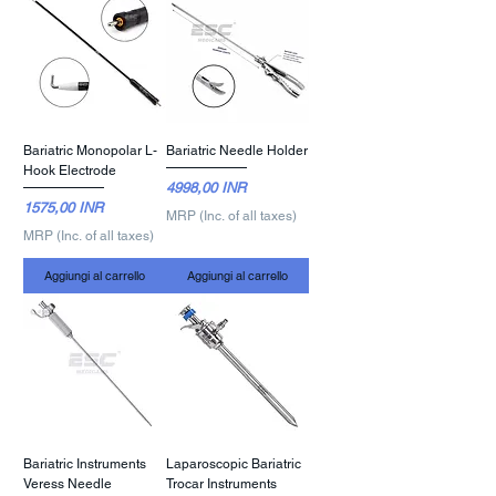
Bariatric Monopolar L-
Bariatric Needle Holder
Hook Electrode
Prezzo
4998,00 INR
Prezzo
1575,00 INR
MRP (Inc. of all taxes)
MRP (Inc. of all taxes)
Aggiungi al carrello
Aggiungi al carrello
Bariatric Instruments
Laparoscopic Bariatric
Veress Needle
Trocar Instruments