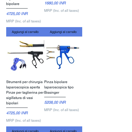
Prezzo
1680,00 INR
bipolare
MRP (Inc. of all taxes)
Prezzo
4725,00 INR
MRP (Inc. of all taxes)
Aggiungi al carrello
Aggiungi al carrello
Strumenti per chirurgia
Pinza bipolare
laparoscopica aperta
laparoscopica tipo
Pinze per taglierina per
Bissinger
sigillatura di vasi
Prezzo
5208,00 INR
bipolari
MRP (Inc. of all taxes)
Prezzo
4725,00 INR
MRP (Inc. of all taxes)
Aggiungi al carrello
Aggiungi al carrello