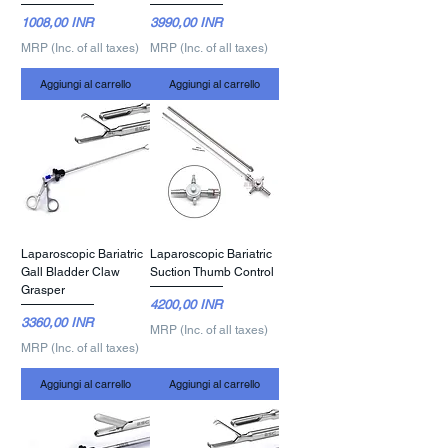
Prezzo
Prezzo
1008,00 INR
3990,00 INR
MRP (Inc. of all taxes)
MRP (Inc. of all taxes)
Aggiungi al carrello
Aggiungi al carrello
Laparoscopic Bariatric
Laparoscopic Bariatric
Gall Bladder Claw
Suction Thumb Control
Grasper
Prezzo
4200,00 INR
Prezzo
3360,00 INR
MRP (Inc. of all taxes)
MRP (Inc. of all taxes)
Aggiungi al carrello
Aggiungi al carrello