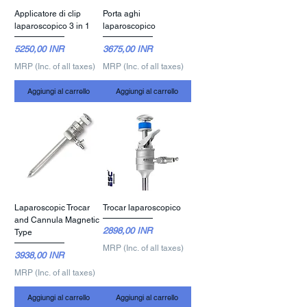
Applicatore di clip
Porta aghi
laparoscopico 3 in 1
laparoscopico
Prezzo
Prezzo
5250,00 INR
3675,00 INR
MRP (Inc. of all taxes)
MRP (Inc. of all taxes)
Aggiungi al carrello
Aggiungi al carrello
Laparoscopic Trocar
Trocar laparoscopico
and Cannula Magnetic
Prezzo
2898,00 INR
Type
MRP (Inc. of all taxes)
Prezzo
3938,00 INR
MRP (Inc. of all taxes)
Aggiungi al carrello
Aggiungi al carrello