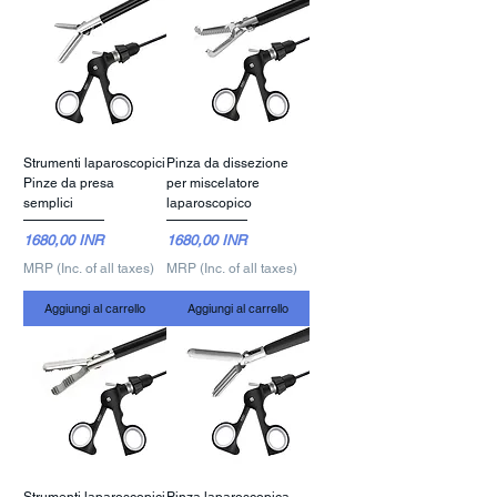
Strumenti laparoscopici
Pinza da dissezione
Pinze da presa
per miscelatore
semplici
laparoscopico
Prezzo
Prezzo
1680,00 INR
1680,00 INR
MRP (Inc. of all taxes)
MRP (Inc. of all taxes)
Aggiungi al carrello
Aggiungi al carrello