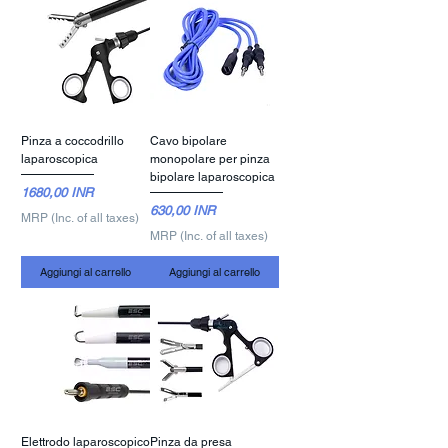
Pinza a coccodrillo
Cavo bipolare
laparoscopica
monopolare per pinza
bipolare laparoscopica
Prezzo
1680,00 INR
Prezzo
630,00 INR
MRP (Inc. of all taxes)
MRP (Inc. of all taxes)
Aggiungi al carrello
Aggiungi al carrello
Elettrodo laparoscopico
Pinza da presa