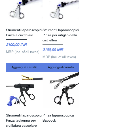
Strumenti laparoscopici
Strumenti laparoscopici
Pinza a cucchiaio
Pinza per artiglio della
cistifellea
Prezzo
2100,00 INR
Prezzo
2100,00 INR
MRP (Inc. of all taxes)
MRP (Inc. of all taxes)
Aggiungi al carrello
Aggiungi al carrello
Strumenti laparoscopici
Pinza laparoscopica
Pinza taglierina per
Babcock
sigillatura vascolare