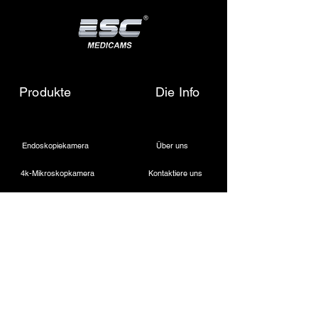
Produkte
Die Info
Endoskopiekamera
Über uns
4k-Mikroskopkamera
Kontaktiere uns
Medizinische LED-Lichtquelle
Schreiben Sie uns eine E-Mail
Drahtloser Dentalscheinwerfer
Rufen Sie uns an
Laparoskopische Kamera
Kautermaschine
Starres Endoskop