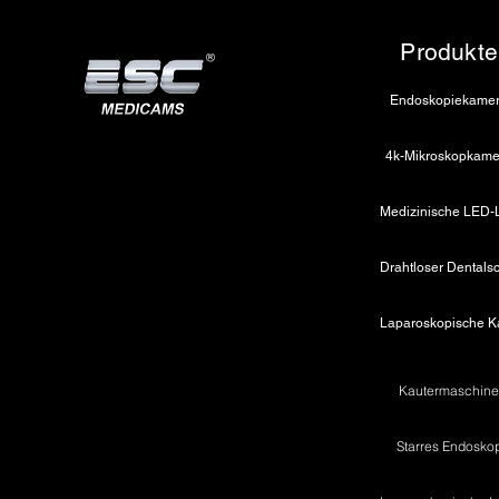
Produkte
Endoskopiekame
4k-Mikroskopkame
Kautermaschin
Starres Endosko