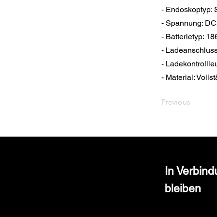
- Endoskoptyp: S
- Spannung: DC3
- Batterietyp: 1
- Ladeanschlus
- Ladekontrollle
- Material: Voll
Previous
In Verbin
bleiben