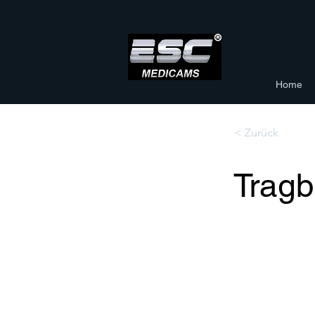
Home
< Zurück
Tragb