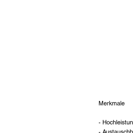
Merkmale
- Hochleistu
- Austauschb