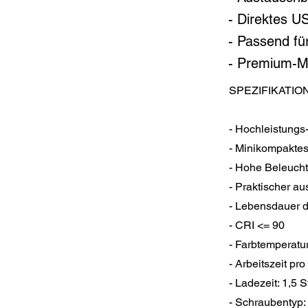
- Direktes 
- Passend fü
- Premium-Me
SPEZIFIKATIO
- Hochleistungs
- Minikompakte
- Hohe Beleucht
- Praktischer a
- Lebensdauer d
- CRI <= 90
- Farbtemperatu
- Arbeitszeit pr
- Ladezeit: 1,5 
- Schraubentyp: