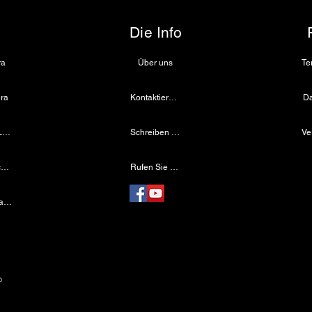
Die Info
ra
Über uns
ra
Kontaktiere uns
Da
Medizinische LED-Lichtquelle
Schreiben Sie uns eine E-Mail
Drahtloser Dentalscheinwerfer
Rufen Sie uns an
Laparoskopische Kamera
e
p