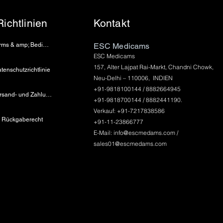
Richtlinien
Kontakt
Terms & amp; Bedingungen
ESC Medicams
ESC Medicams
157, Alter Lajpat Rai-Markt, Chandni Chowk,
tenschutzrichtlinie
Neu-Delhi – 110006, INDIEN
+91-9818100144 / 8882664945
Versand- und Zahlungsinformationen
+91-9818700144 / 8882441190.
Verkauf: +91-7217838586
Rückgaberecht
+91-11-23866777
E-Mail:
info@escmedams.com
/
sales01@escmedams.com