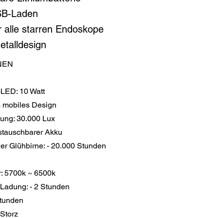
USB-Laden
r alle starren Endoskope
talldesign
NEN
-LED: 10 Watt
s mobiles Design
ung: 30.000 Lux
ustauschbarer Akku
er Glühbirne: - 20.000 Stunden
r: 5700k ~ 6500k
o Ladung: - 2 Stunden
Stunden
 Storz