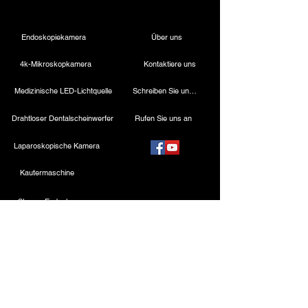
Endoskopiekamera
Über uns
4k-Mikroskopkamera
Kontaktiere uns
Medizinische LED-Lichtquelle
Schreiben Sie uns eine E-Mail
Drahtloser Dentalscheinwerfer
Rufen Sie uns an
Laparoskopische Kamera
Kautermaschine
Starres Endoskop
Laparoskopische Instrumente
Kontakt
ESC Medicams