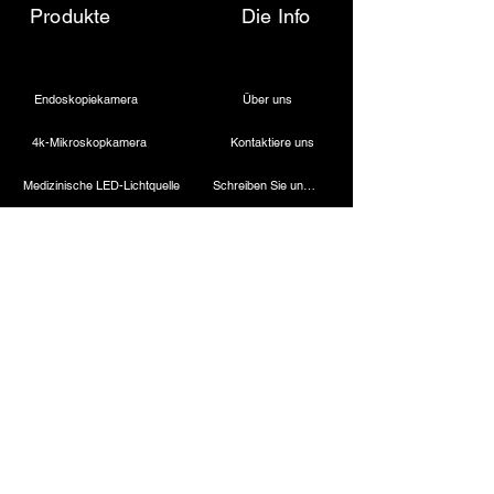
Produkte
Die Info
Endoskopiekamera
Über uns
4k-Mikroskopkamera
Kontaktiere uns
Medizinische LED-Lichtquelle
Schreiben Sie uns eine E-Mail
Drahtloser Dentalscheinwerfer
Rufen Sie uns an
Laparoskopische Kamera
Kautermaschine
Starres Endoskop
Laparoskopische Instrumente
Kontakt