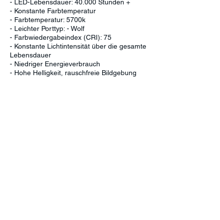
- LED-Lebensdauer: 40.000 Stunden +
- Konstante Farbtemperatur
- Farbtemperatur: 5700k
- Leichter Porttyp: - Wolf
- Farbwiedergabeindex (CRI): 75
- Konstante Lichtintensität über die gesamte
Lebensdauer
- Niedriger Energieverbrauch
- Hohe Helligkeit, rauschfreie Bildgebung
- Kompaktes Design: 275 x 220 x 80 cm
- Ventilator für effiziente Wärmekontrolle
- Eingangsspannung: AC110~250V
Produktmerkmale, Spezifikationen & Die Preise können ohne
vorherige Ankündigung geändert werden. Die oben gezeigten
Produkte, Funktionen und Bilder dienen nur der Veranschaulichung.
Die tatsächlichen Werte können variieren.
In Verbindung bleiben
Enter your email address