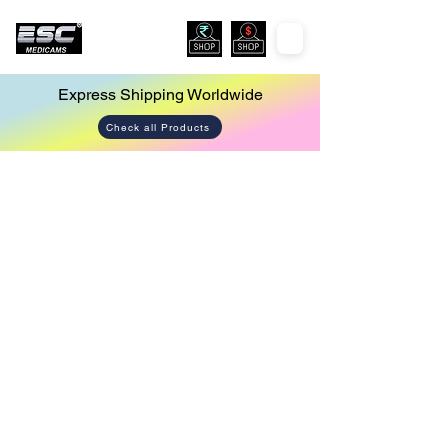
Express Shipping Worldwide
Check all Products
Store
/
Cautery Machine