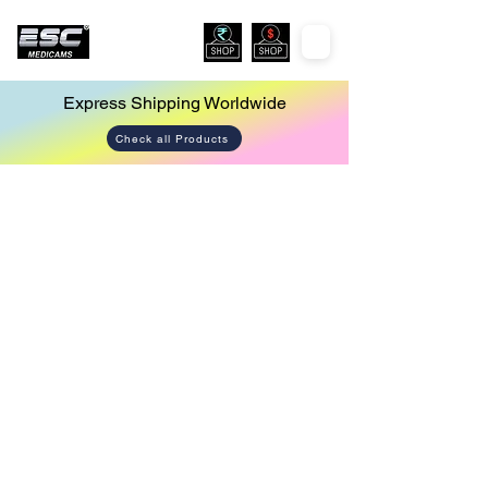
Express Shipping Worldwide
Check all Products
Store
/
Urology