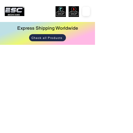
Express Shipping Worldwide
Check all Products
Store
/
Endoscopy Camera