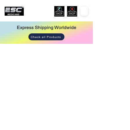
Express Shipping Worldwide
Check all Products
Store
/
Laparoscopy Tower