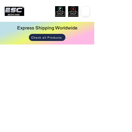
Express Shipping Worldwide
Check all Products
Store
/
Laparoscopy Tower