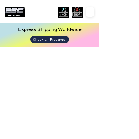
Express Shipping Worldwide
Check all Products
Store
/
Endoscopy Camera